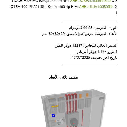
RCCB F204 AC-63/0,3 300mA 4P:
ABB.2CSF204006R3630
X 5
XT5H 400 PR221DS-LS/I In=400 4p F F:
ABB.1SDA100528R1
X
1
———————————————
الوزن التقريبي: 66.93 كيلوغرام
الأبعاد التقريبية عرض*طول*عمق: 80x80x30 سم
———————————————
السعر الحالي للنحاس: 12237 دولار للطن
1 يورو =1.17 دولار أمريكي
تاريخ اخر تحديث: 13/07/2025
———————————————
مشهد ثلاثي الأبعاد