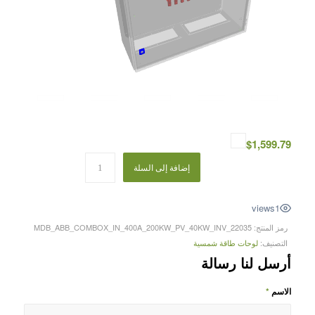
$
1,599.79
إضافة إلى السلة
views
1
رمز المنتج:
22035_MDB_ABB_COMBOX_IN_400A_200KW_PV_40KW_INV
التصنيف:
لوحات طاقة شمسية
أرسل لنا رسالة
الاسم
*