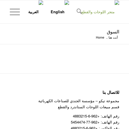
السوق
أنت هنا ..
Home
للاتصال بنا
مجموعة تيكو – مؤسسة الجندي للصناعات الكهربائية
قسم مبيعات اللوحات الستاندرد والقطع
رقم الهاتف: +962-6-4883215
رقم الهاتف: +962-77-5454474
رقم الفاكس: +962-6-4883215