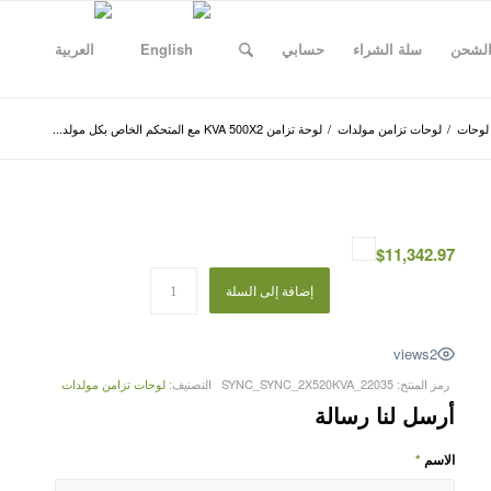
الشحن
سلة الشراء
حسابي
لوحات
/
لوحات تزامن مولدات
/
لوحة تزامن KVA 500X2 مع المتحكم الخاص بكل مولد...
$
11,342.97
إضافة إلى السلة
views
2
رمز المنتج:
22035_SYNC_SYNC_2X520KVA
التصنيف:
لوحات تزامن مولدات
أرسل لنا رسالة
الاسم
*