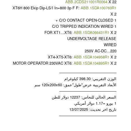
ABB.2CDS211001R0064
X 22
XT6H 800 Ekip Dip-LS/I In=800 3p F F:
ABB.1SDA100763R1
X 2
1 C/O CONTACT OPEN-CLOSED +
1 C/O TRIPPED INDICATION WIRED
FOR XT1…XT6:
ABB.1SDA066431R1
X 2
UNDERVOLTAGE RELEASE
WIRED
220…250V AC-DC
XT4-XT5-XT6:
ABB.1SDA104958R1
X 2
MOTOR OPERATOR 230VAC XT6:
ABB.1SDA104895R1
X 2
———————————————
الوزن التقريبي: 398.30 كيلوغرام
الأبعاد التقريبية عرض*طول*عمق: 120x200x60 سم
———————————————
السعر الحالي للنحاس: 12237 دولار للطن
1 يورو =1.17 دولار أمريكي
تاريخ اخر تحديث: 13/07/2025
———————————————