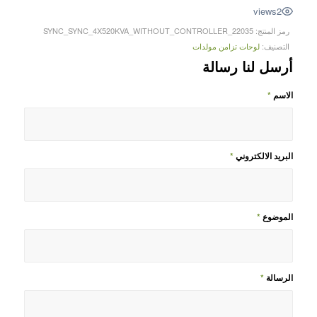
views
2
رمز المنتج:
22035_SYNC_SYNC_4X520KVA_WITHOUT_CONTROLLER
التصنيف:
لوحات تزامن مولدات
أرسل لنا رسالة
الاسم
*
البريد الالكتروني
*
الموضوع
*
الرسالة
*