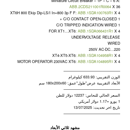
Miniature Circuit Breaker – 1P – C – 6 A:
ABB.2CDS211001R0064
X 36
XT6H 800 Ekip Dip-LS/I In=800 3p F F:
ABB.1SDA100763R1
X 4
1 C/O CONTACT OPEN-CLOSED +
1 C/O TRIPPED INDICATION WIRED
FOR XT1…XT6:
ABB.1SDA066431R1
X 4
UNDERVOLTAGE RELEASE
WIRED
220…250V AC-DC
XT4-XT5-XT6:
ABB.1SDA104958R1
X 4
MOTOR OPERATOR 230VAC XT6:
ABB.1SDA104895R1
X 4
———————————————
الوزن التقريبي: 633.93 كيلوغرام
الأبعاد التقريبية عرض*طول*عمق: 180x200x60 سم
———————————————
السعر الحالي للنحاس: 12237 دولار للطن
1 يورو =1.17 دولار أمريكي
تاريخ اخر تحديث: 13/07/2025
———————————————
مشهد ثلاثي الأبعاد