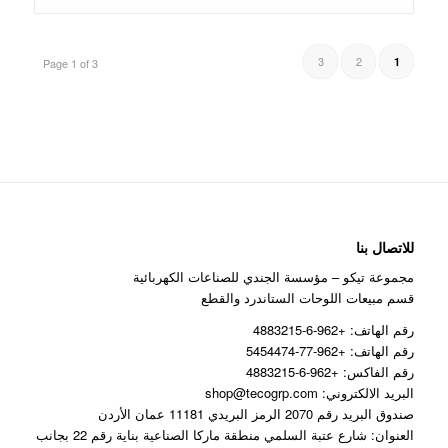
3
2
1
Page 1 of 3
للاتصال بنا
مجموعة تيكو – مؤسسة الجندي للصناعات الكهربائية
قسم مبيعات اللوحات الستاندرد والقطع
رقم الهاتف: +962-6-4883215
رقم الهاتف: +962-77-5454474
رقم الفاكس: +962-6-4883215
البريد الالكتروني: shop@tecogrp.com
صندوق البريد رقم 2070 الرمز البريدي 11181 عمان الأردن
العنوان: شارع عتبة السلمي منطقة ماركا الصناعية بناية رقم 22 بجانب