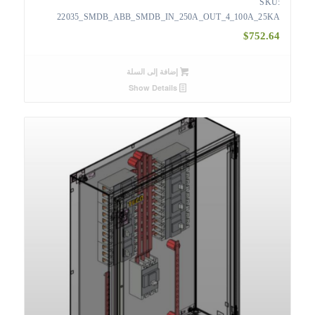
SKU:
22035_SMDB_ABB_SMDB_IN_250A_OUT_4_100A_25KA
$
752.64
إضافة إلى السلة
Show Details